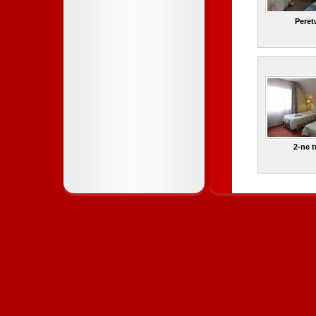
Peret
2-ne 