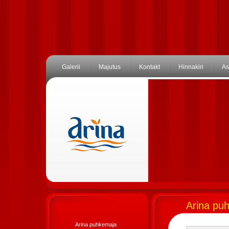
Galerii
Majutus
Kontakt
Hinnakiri
As
Arina pu
Arina puhkemaja