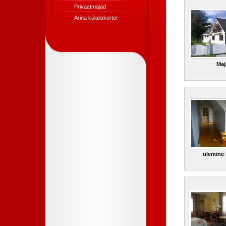
Privaatmajad
Arina külaliskorter
Maj
ülemine 